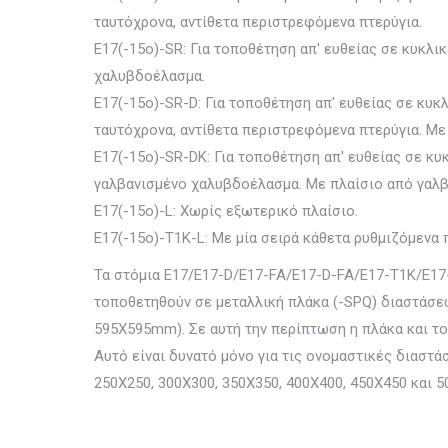
ταυτόχρονα, αντίθετα περιστρεφόμενα πτερύγια.
E17(-15ο)-SR: Για τοποθέτηση απ' ευθείας σε κυκλ
χαλυβδοέλασμα.
E17(-15ο)-SR-D: Για τοποθέτηση απ' ευθείας σε κυκ
ταυτόχρονα, αντίθετα περιστρεφόμενα πτερύγια. Μ
E17(-15ο)-SR-DΚ: Για τοποθέτηση απ' ευθείας σε κ
γαλβανισμένο χαλυβδοέλασμα. Με πλαίσιο από γαλ
E17(-15ο)-L: Χωρίς εξωτερικό πλαίσιο.
E17(-15ο)-T1K-L: Με μία σειρά κάθετα ρυθμιζόμενα 
Τα στόμια E17/E17-D/E17-FA/E17-D-FA/E17-Τ1Κ/E17-
τοποθετηθούν σε μεταλλική πλάκα (-SPQ) διαστάσε
595Χ595mm). Σε αυτή την περίπτωση η πλάκα και το
Αυτό είναι δυνατό μόνο για τις ονομαστικές διαστά
250Χ250, 300Χ300, 350Χ350, 400Χ400, 450Χ450 και 5