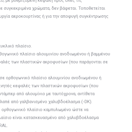
ό, με ρυθμιζόμενη κεφαλή προς όλες τις
ε συγκεκριμένα χρώματα, δεν βάφεται. Τοποθετείται
ουργία αεροκουρτίνας ή για την αποφυγή συγκέντρωσης
υκλικό πλαίσιο.
ογωνικό πλαίσιο αλουμινίου ανοδιωμένου ή βαμμένου
φαλές των πλαστικών ακροφυσίων (που παράγονται σε
ε ορθογωνικό πλαίσιο αλουμινίου ανοδιωμένου ή
κινητές κεφαλές των πλαστικών ακροφυσίων (που
ντάμπερ από αλουμίνιο με ταυτόχρονα, αντίθετα
κλαπέ από γαλβανισμένο χαλυβδοέλασμα (-DK).
 ορθογωνικό πλαίσιο καμπυλωμένο ώστε να
λαίσιο είναι κατασκευασμένο από χαλυβδοέλασμα
RAL.