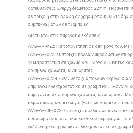
Ακροφύσιο μεγάλου βεληνεκούς (τζετ), από πλαστικ
κατευθύνσεις. Ενεργή διάμετρος 22mm. Παράγεται σ
σε τοίχο ή στην οροφή αν χρησιμοποιηθεί για δημι
συμπυκνωμάτων σε τζαμαρίες.
Διατίθεται στις παρακάτω εκδόσεις:
AMB-RP-Φ22: Για τοποθέτηση σε οπή μόνο του. Με κ
AMB-AP-Φ22: Συστοιχία πολλών ακροφυσίων σε ορθ
ηλεκτροστατικά σε χρώμα RAL. Μόνο οι κινητές κε
ορισμένα χρώματα) είναι ορατές.
AMB-AP-Φ22-D/DK: Συστοιχία πολλών ακροφυσίων σ
βαμμένου ηλεκτροστατικά σε χρώμα RAL. Μόνο οι 
παράγονται σε ορισμένα χρώματα) είναι ορατές. Με 
περιστρεφόμενα πτερύγια (-D) ή με ντάμπερ τύπου 
AMB-AP-SR-Φ22: Συστοιχία πολλών ακροφυσίων σε
προσαρμοζεται στο πλάι κυκλικού αεραγωγού. Το π
γαλβανισμενο ή βαμμένο ηλεκτροστατικά σε χρώμα 